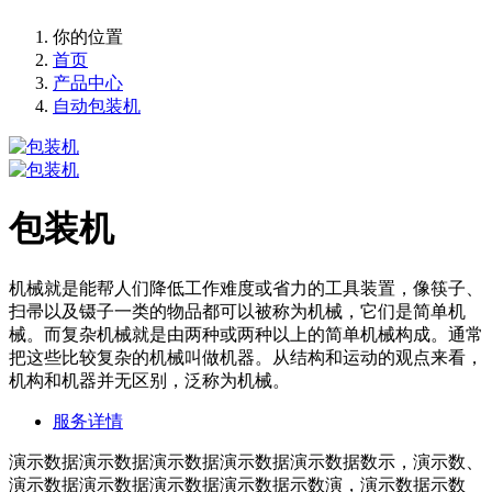
你的位置
首页
产品中心
自动包装机
包装机
机械就是能帮人们降低工作难度或省力的工具装置，像筷子、
扫帚以及镊子一类的物品都可以被称为机械，它们是简单机
械。而复杂机械就是由两种或两种以上的简单机械构成。通常
把这些比较复杂的机械叫做机器。从结构和运动的观点来看，
机构和机器并无区别，泛称为机械。
服务详情
演示数据演示数据演示数据演示数据演示数据数示，演示数、
演示数据演示数据演示数据演示数据示数演，演示数据示数