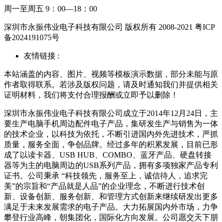
周一至周五 9：00—18：00
深圳市永振伟业电子科技有限公司 版权所有 2008-2021 粤ICP
备2024191075号
友情链接 :
本站涵盖的内容、图片、视频等模板演示数据，部分未能与原
作者取得联系。若涉及版权问题，请及时通知我们并提供相关
证明材料，我们将支付合理报酬或立即予以删除！
深圳市永振伟业电子科技有限公司成立于2014年12月24日，主
要生产电脑手机周边配件电子产品，集研发生产与销售为一体
的技术企业，以科技为依托，不断引进国内外先进技术，严抓
质量，服务全面，争创品牌。经过多年的积累发展，目前已形
成了以读卡器、USB HUB、COMBO、蓝牙产品、硬盘转接
器等为主的电脑周边的USB系列产品，拥有多项独家产品专利
证书。公司秉承 “科技领先，服务至上，诚信待人，追求完
美”的宗旨和“产品就是人品”的企业理念，不断进行技术创
新、设备创新、服务创新、和管理方式创新来继续研发出更多
满足于未来发展需求的电子产品。大力拓展国内外市场，力争
攀登行业高峰，朝集团化，国际化方向发展。公司愿交天下朋