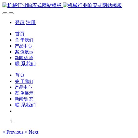
登录
注册
首页
关 于我们
产品中心
案 例展示
新闻动 态
联 系我们
首页
关 于我们
产品中心
案 例展示
新闻动 态
联 系我们
<
Previous
>
Next