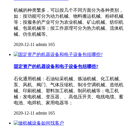
机械的种类繁多，可以按几个不同方面分为各种类别，
如：按功能可分为动力机械、物料搬运机械、粉碎机械
等；按服务的产业可分为农业机械、矿山机械、纺织机
械、包装机械等；按工作原理可分为热力机械、流体机
械、仿生机械等。
2020-12-11
admin
165
固定资产的机器设备和电子设备包括哪些?
石化通用机械：石油钻采机械、炼油机械、化工机械、
泵、风机、阀门、气体压缩机、制冷空调机械、造纸机
械、印刷机械、塑料加工机械、制药机械等；电工机
械：发电机械、变压器、、高低压开关、电线电缆、蓄
电池、电焊机、家用电器等；
2020-12-11
admin
165