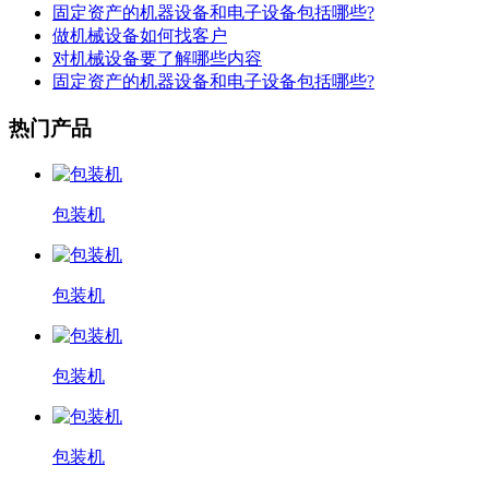
固定资产的机器设备和电子设备包括哪些?
做机械设备如何找客户
对机械设备要了解哪些内容
固定资产的机器设备和电子设备包括哪些?
热门产品
包装机
包装机
包装机
包装机