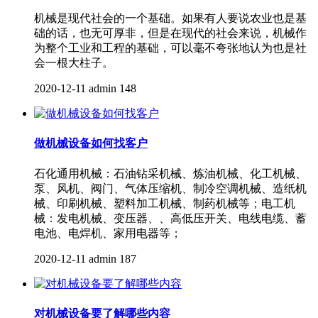
机械是现代社会的一个基础。如果有人要说农业也是基
础的话，也无可厚非，但是在现代的社会来说，机械作
为整个工业和工程的基础，可以毫不夸张地认为也是社
会一根大柱子。
2020-12-11
admin
148
做机械设备如何找客户
石化通用机械：石油钻采机械、炼油机械、化工机械、
泵、风机、阀门、气体压缩机、制冷空调机械、造纸机
械、印刷机械、塑料加工机械、制药机械等；电工机
械：发电机械、变压器、、高低压开关、电线电缆、蓄
电池、电焊机、家用电器等；
2020-12-11
admin
187
对机械设备要了解哪些内容