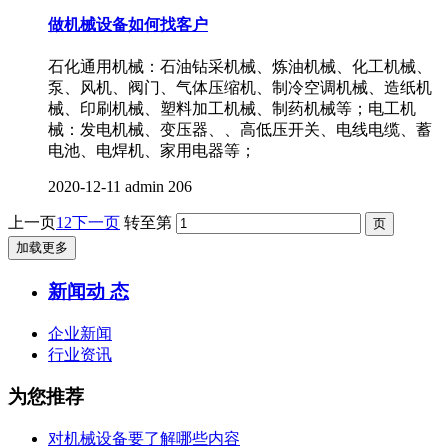
做机械设备如何找客户
石化通用机械：石油钻采机械、炼油机械、化工机械、
泵、风机、阀门、气体压缩机、制冷空调机械、造纸机
械、印刷机械、塑料加工机械、制药机械等；电工机
械：发电机械、变压器、、高低压开关、电线电缆、蓄
电池、电焊机、家用电器等；
2020-12-11
admin
206
上一页
1
2
下一页
转至第
加载更多
新闻动 态
企业新闻
行业资讯
为您推荐
对机械设备要了解哪些内容