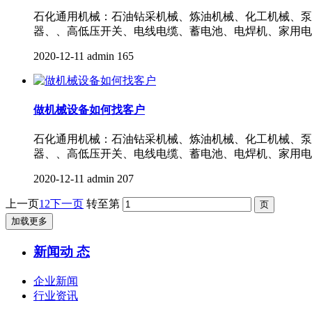
石化通用机械：石油钻采机械、炼油机械、化工机械、泵
器、、高低压开关、电线电缆、蓄电池、电焊机、家用电
2020-12-11
admin
165
做机械设备如何找客户
石化通用机械：石油钻采机械、炼油机械、化工机械、泵
器、、高低压开关、电线电缆、蓄电池、电焊机、家用电
2020-12-11
admin
207
上一页
1
2
下一页
转至第
加载更多
新闻动 态
企业新闻
行业资讯