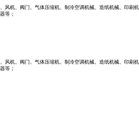
、风机、阀门、气体压缩机、制冷空调机械、造纸机械、印刷机
器等；
、风机、阀门、气体压缩机、制冷空调机械、造纸机械、印刷机
器等；