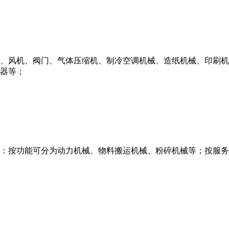
、风机、阀门、气体压缩机、制冷空调机械、造纸机械、印刷机
器等；
：按功能可分为动力机械、物料搬运机械、粉碎机械等；按服务