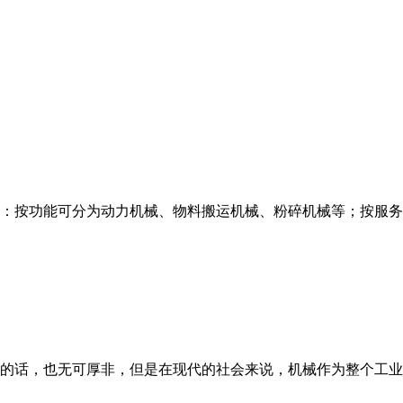
：按功能可分为动力机械、物料搬运机械、粉碎机械等；按服务
的话，也无可厚非，但是在现代的社会来说，机械作为整个工业