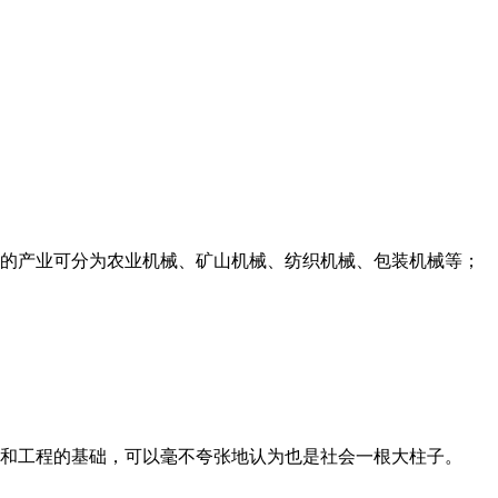
的产业可分为农业机械、矿山机械、纺织机械、包装机械等；
和工程的基础，可以毫不夸张地认为也是社会一根大柱子。