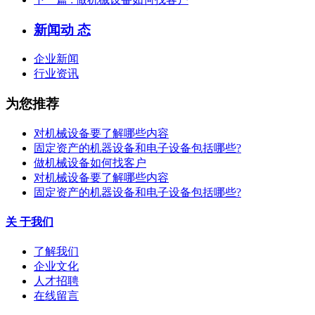
新闻动 态
企业新闻
行业资讯
为您推荐
对机械设备要了解哪些内容
固定资产的机器设备和电子设备包括哪些?
做机械设备如何找客户
对机械设备要了解哪些内容
固定资产的机器设备和电子设备包括哪些?
关 于我们
了解我们
企业文化
人才招聘
在线留言